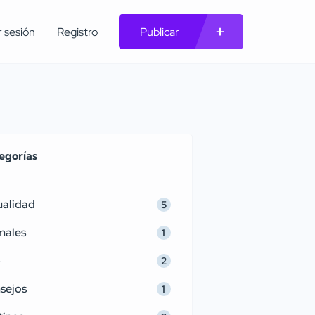
r sesión
Registro
Publicar
egorías
ualidad
5
males
1
p
2
sejos
1