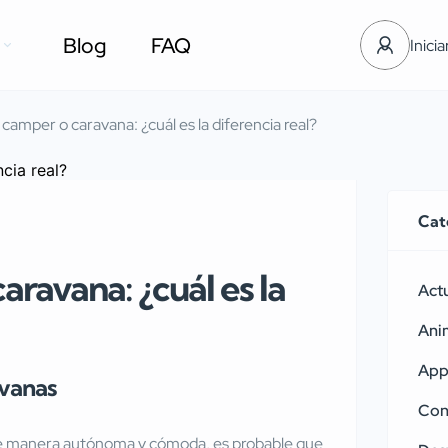
Blog
FAQ
Inicia
camper o caravana: ¿cuál es la diferencia real?
Cat
ravana: ¿cuál es la
Act
Ani
Ap
avanas
Con
 de manera autónoma y cómoda, es probable que