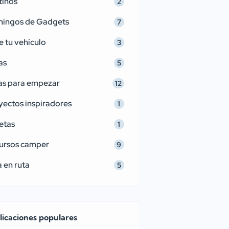
tinos
2
ingos de Gadgets
7
e tu vehículo
3
as
5
as para empezar
12
yectos inspiradores
1
etas
1
ursos camper
9
 en ruta
5
licaciones populares