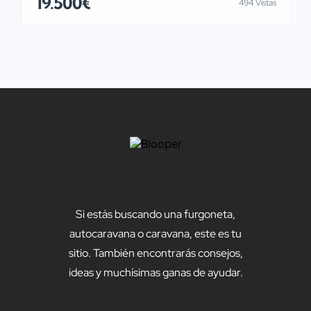
19.500€
494 Vistas
que debajo de la cama de matrimonio que también hay
una zona grande de almacenaje. Ruedas nuevas ITV
pasada Nunca se han usado ni los […]
Si estás buscando una furgoneta,
autocaravana o caravana, este es tu
sitio. También encontrarás consejos,
ideas y muchísimas ganas de ayudar.